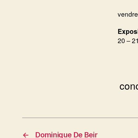
vendre
Exposi
20 – 2
conc
←
Dominique De Beir