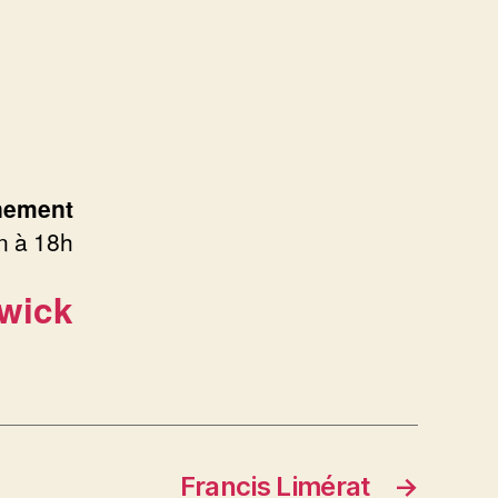
nement
n à 18h
hwick
Francis Limérat
→